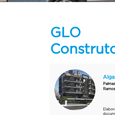
GLO
Construt
Alga
Palmas
Ramos
Elabor
docum