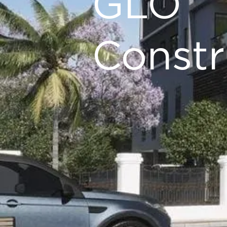
GLO
Constr