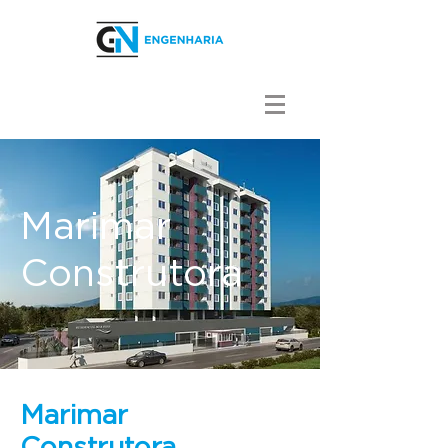
Marimar
Construtora
Marimar